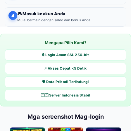
🎮 Masuk ke akun Anda
4
Mulai bermain dengan saldo dan bonus Anda
Mengapa Pilih Kami?
🔒 Login Aman SSL 256-bit
⚡ Akses Cepat <5 Detik
🛡️ Data Pribadi Terlindungi
🇮🇩 Server Indonesia Stabil
Mga screenshot Mag-login