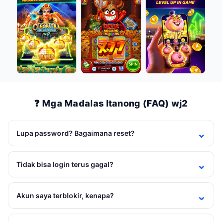
❓ Mga Madalas Itanong (FAQ) wj2
Lupa password? Bagaimana reset?
Tidak bisa login terus gagal?
Akun saya terblokir, kenapa?