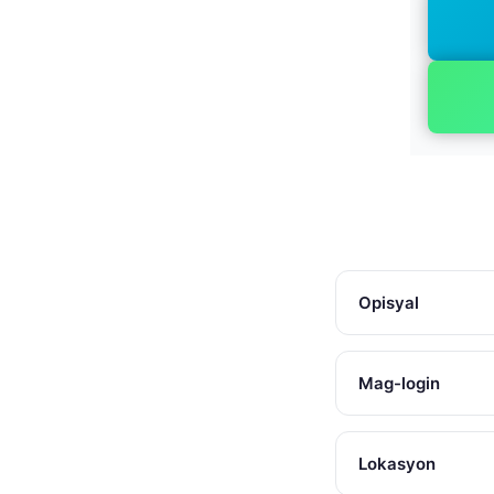
Opisyal
Mag-login
Lokasyon