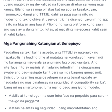
upang magbigay ng de-kalidad na libangan diretso sa iyong mga
kamay. Bilang isa sa mga pinakasikat na app sa kasalukuyan,
namumukod-tangi ang TTTJILI dahil sa pagsasama nito ng
modernong teknolohiya at user-centric na disenyo. Layunin ng app
na ito na bigyan ang bawat Pilipino ng isang platform kung saan
ang saya ay walang hinto, ligtas, at madaling ma-access kahit saan
at kahit kailan.
Mga Pangunahing Katangian at Benepisyo
Pagdating sa teknikal na aspeto, ang TTTJILI ay nag-aalok ng
napakabilis na loading time at matatag na koneksyon, kaya hindi
mo kailangang mag-alala sa anumang lag o pagkaantala. Ang
interface nito ay malinis at madaling intindihin, na ginagawang
swabe ang pag-navigate kahit para sa mga bagong gumagamit.
Sinisiguro ng aming mga developer na ang bawat update ay
nagdadala ng mas pinahusay na seguridad at compatibility sa iba’t
ibang uri ng smartphone, luma man o bago ang iyong modelo.
Mabilis at tumutugon na user interface na perpekto para sa on-
the-go na paggamit.
Mataas na antas ng seguridad upang maprotektahan ang