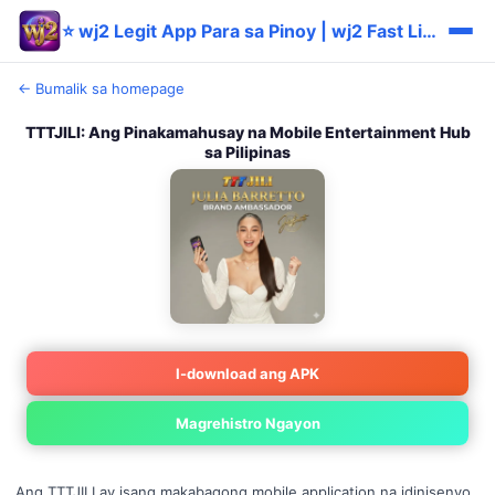
⭐ wj2 Legit App Para sa Pinoy | wj2 Fast Libre 🎯
← Bumalik sa homepage
TTTJILI: Ang Pinakamahusay na Mobile Entertainment Hub
sa Pilipinas
I-download ang APK
Magrehistro Ngayon
Ang TTTJILI ay isang makabagong mobile application na idinisenyo