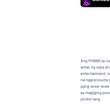
Ang PH888 ay is
antas ng saya at
entertainment, n
na nagreresulta 
pang-araw-araw n
ay magiging puno
pindot lang.