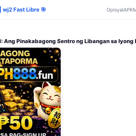
 wj2 Fast Libre 🎯
Opisyal
APK
M
: Ang Pinakabagong Sentro ng Libangan sa Iyong 