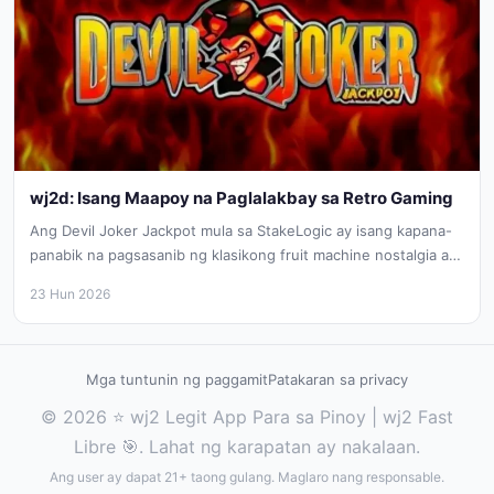
wj2d: Isang Maapoy na Paglalakbay sa Retro Gaming
Ang Devil Joker Jackpot mula sa StakeLogic ay isang kapana-
panabik na pagsasanib ng klasikong fruit machine nostalgia at
modernong infernal...
23 Hun 2026
Mga tuntunin ng paggamit
Patakaran sa privacy
© 2026 ⭐ wj2 Legit App Para sa Pinoy | wj2 Fast
Libre 🎯. Lahat ng karapatan ay nakalaan.
Ang user ay dapat 21+ taong gulang. Maglaro nang responsable.