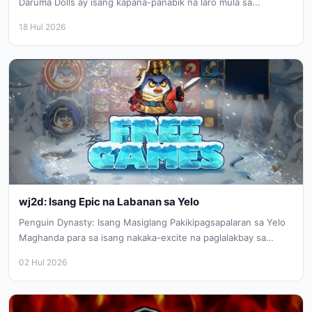
Daruma Dolls ay isang kapana-panabik na laro mula sa...
18 Hul 2026
wj2d: Isang Epic na Labanan sa Yelo
Penguin Dynasty: Isang Masiglang Pakikipagsapalaran sa Yelo
Maghanda para sa isang nakaka-excite na paglalakbay sa
mundo ng Penguin Dynasty, ang...
02 Hul 2026